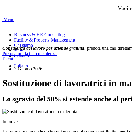
Vuoi r
Menu
Business & HR Consulting
Facility & Property Management
Chi siamo
Consulenza del lavoro per aziende gratuita:
prenota una call diretta
Blog
Prenota ora la tua consulenza
Contatti
Eventi
Italiano
3 Giugno 2026
Sostituzione di lavoratrici in m
Lo sgravio del 50% si estende anche al per
In breve
La normativa prevede un'importante agevolazione contributiva per i da