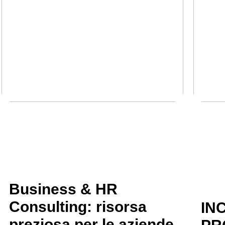
Approccio personalizzato
business
cons
consulenza del lavoro
gestione del personale
H
HR
HR consulting
Norm
Piani
Business & HR
Consulting: risorsa
IN
preziosa per le aziende