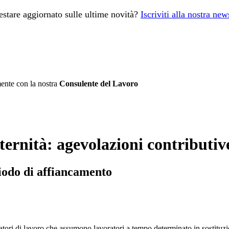
estare aggiornato sulle ultime novità?
Iscriviti alla nostra new
mente con la nostra
Consulente del Lavoro
aternità: agevolazioni contributiv
iodo di affiancamento
tori di lavoro che assumono lavoratori a tempo determinato in sostituzi