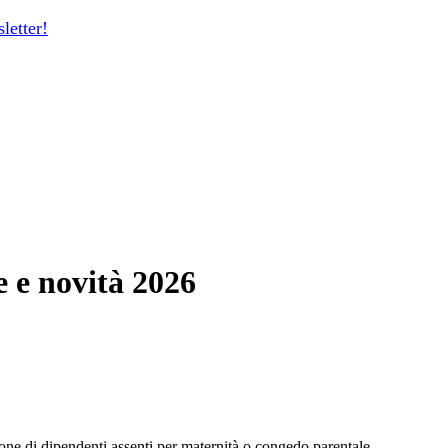
sletter
!
e e novità 2026
one di dipendenti assenti per maternità o congedo parentale.