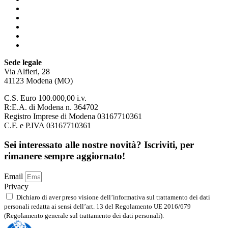
Business & HR Consulting
Facility & Property Management
Chi siamo
Blog
Contatti
Sede legale
Via Alfieri, 28
41123 Modena (MO)
C.S. Euro 100.000,00 i.v.
R:E.A. di Modena n. 364702
Registro Imprese di Modena 03167710361
C.F. e P.IVA 03167710361
Sei interessato alle nostre novità? Iscriviti, per
rimanere sempre aggiornato!
Email
Privacy
Dichiaro di aver preso visione dell’informativa sul trattamento dei dati
personali redatta ai sensi dell’art. 13 del Regolamento UE 2016/679
(Regolamento generale sul trattamento dei dati personali).
Leggi l'informativa