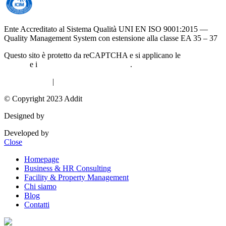
Ente Accreditato al Sistema Qualità UNI EN ISO 9001:2015 —
Quality Management System con estensione alla classe EA 35 – 37
Questo sito è protetto da reCAPTCHA e si applicano le
norme sulla
privacy
e i
termini di servizio di Google
.
Privacy Policy
|
Cookie Policy
© Copyright 2023 Addit
Designed by
Exprimo
Developed by
DigiBite
Close
Homepage
Business & HR Consulting
Facility & Property Management
Chi siamo
Blog
Contatti