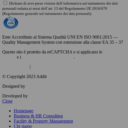
Dichiaro di aver preso visione dell’informativa sul trattamento dei dati
personali redatta ai sensi dell’art. 13 del Regolamento UE 2016/679
(Regolamento generale sul trattamento dei dati personali).
Leggi l'informativa
Ente Accreditato al Sistema Qualità UNI EN ISO 9001:2015 —
Quality Management System con estensione alla classe EA 35 – 37
Questo sito è protetto da reCAPTCHA e si applicano le
norme sulla
privacy
e i
termini di servizio di Google
.
Privacy Policy
|
Cookie Policy
© Copyright 2023 Addit
Designed by
Exprimo
Developed by
DigiBite
Close
Homepage
Business & HR Consulting
Facility & Property Management
Chi siamo