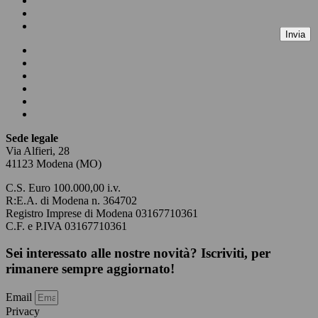
Chi siamo
Blog
Contatti
Invia
Homepage
Business & HR Consulting
Facility & Property Management
Chi siamo
Blog
Contatti
Sede legale
Via Alfieri, 28
41123 Modena (MO)
C.S. Euro 100.000,00 i.v.
R:E.A. di Modena n. 364702
Registro Imprese di Modena 03167710361
C.F. e P.IVA 03167710361
Sei interessato alle nostre novità? Iscriviti, per
rimanere sempre aggiornato!
Email
Privacy