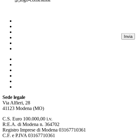
Homepage
Business & HR Consulting
Facility & Property Management
Invia
Chi siamo
Blog
Contatti
Homepage
Business & HR Consulting
Facility & Property Management
Chi siamo
Blog
Contatti
Sede legale
Via Alfieri, 28
41123 Modena (MO)
C.S. Euro 100.000,00 i.v.
R:E.A. di Modena n. 364702
Registro Imprese di Modena 03167710361
C.F. e P.IVA 03167710361