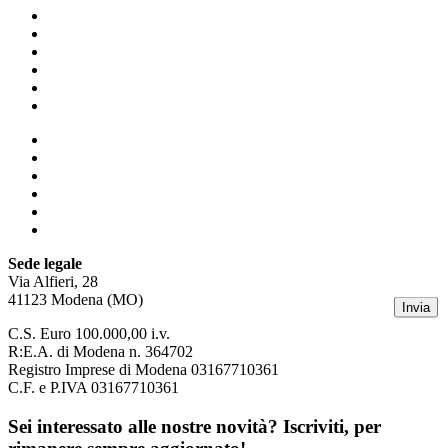
Homepage
Business & HR Consulting
Facility & Property Management
Chi siamo
Blog
Contatti
Homepage
Business & HR Consulting
Facility & Property Management
Chi siamo
Blog
Contatti
Sede legale
Via Alfieri, 28
41123 Modena (MO)
Invia
C.S. Euro 100.000,00 i.v.
R:E.A. di Modena n. 364702
Registro Imprese di Modena 03167710361
C.F. e P.IVA 03167710361
Sei interessato alle nostre novità? Iscriviti, per